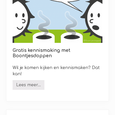
Gratis kennismaking met
Boontjesdoppen
Wil je komen kijken en kennismaken? Dat
kan!
Lees meer...
o
v
e
r
G
r
a