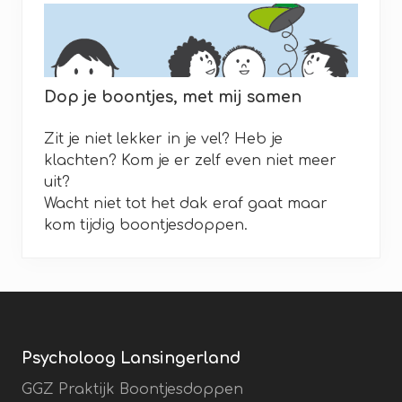
t
i
s
k
e
n
n
Dop je boontjes, met mij samen
i
s
m
Zit je niet lekker in je vel? Heb je
a
k
klachten? Kom je er zelf even niet meer
e
uit?
n
Wacht niet tot het dak eraf gaat maar
kom tijdig boontjesdoppen.
Footer
Psycholoog Lansingerland
GGZ Praktijk Boontjesdoppen