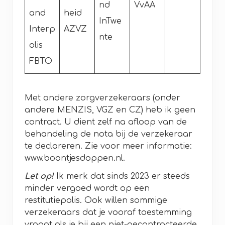
nd
VvAA
and
heid
InTwe
Interp
AZVZ
nte
olis
FBTO
Met andere zorgverzekeraars (onder
andere MENZIS, VGZ en CZ) heb ik geen
contract. U dient zelf na afloop van de
behandeling de nota bij de verzekeraar
te declareren. Zie voor meer informatie:
www.boontjesdoppen.nl.
Let op!
Ik merk dat sinds 2023 er steeds
minder vergoed wordt op een
restitutiepolis. Ook willen sommige
verzekeraars dat je vooraf toestemming
vraagt als je bij een niet-gecontracteerde