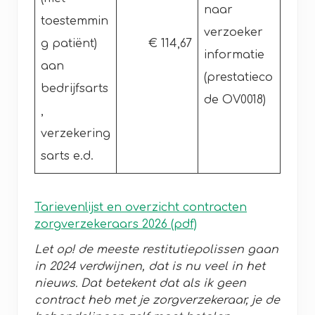
naar
toestemmin
verzoeker
g patiënt)
€ 114,67
informatie
aan
(prestatieco
bedrijfsarts
de OV0018)
,
verzekering
sarts e.d.
Tarievenlijst en overzicht contracten
zorgverzekeraars 2026 (pdf)
Let op! de meeste restitutiepolissen gaan
in 2024 verdwijnen, dat is nu veel in het
nieuws. Dat betekent dat als ik geen
contract heb met je zorgverzekeraar, je de