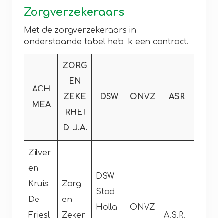
Zorgverzekeraars
Met de zorgverzekeraars in
onderstaande tabel heb ik een contract.
ZORG
EN
ACH
ZEKE
DSW
ONVZ
ASR
MEA
RHEI
D U.A.
Zilver
en
DSW
Kruis
Zorg
Stad
De
en
Holla
ONVZ
Friesl
Zeker
A.S.R.