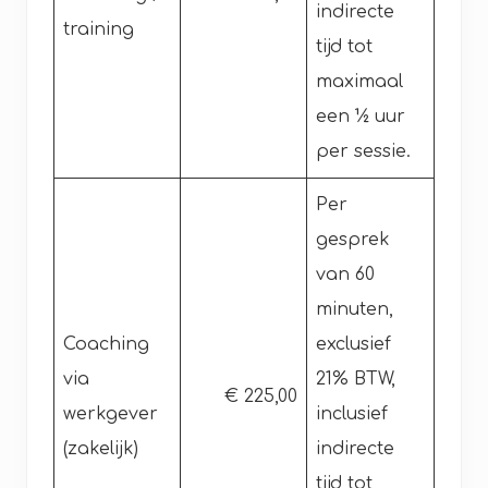
indirecte
training
tijd tot
maximaal
een ½ uur
per sessie.
Per
gesprek
van 60
minuten,
Coaching
exclusief
via
21% BTW,
€ 225,00
werkgever
inclusief
(zakelijk)
indirecte
tijd tot